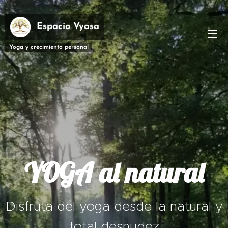
Espacio Vyasa
Yoga y crecimiento personal
YOGA al natural
Disfruta del yoga desde la natural y
total desnudez