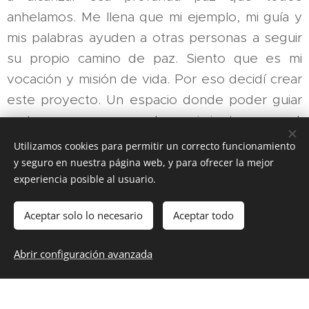
anhelamos. Me llena que mi ejemplo, mi guía y
mis palabras ayuden a otras personas a seguir
su propio camino de paz. Siento que es mi
vocación y misión de vida. Por eso decidí crear
este proyecto. Un espacio donde poder guiar
a otros en su proceso de crecimiento personal.
Utilizamos cookies para permitir un correcto funcionamiento
y seguro en nuestra página web, y para ofrecer la mejor
experiencia posible al usuario.
Aceptar solo lo necesario
Aceptar todo
Aviso legal
Políticas de privacidad
Términos y condiciones
Abrir configuración avanzada
Creado con
Webnode
Cookies
Comenzar
¡Crea tu página web gratis!